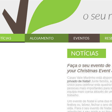
TÍCIAS
ALOJAMENTO
EVENTOS
RES
NOTÍCIAS
Faça o seu evento de 
your Christmas Event 
Casas Vale Martinho está dispon
privado de Natal!
Junte família, 
único para celebrar esta quadra
pessoas mais importantes para s
equipa mais coesa através de um
trabalho.
Um evento de Natal é uma das m
festiva ou, talvez, fechar o ano
vida. Para o seu evento de Natal
adapta-las a seu gosto e ao tipo