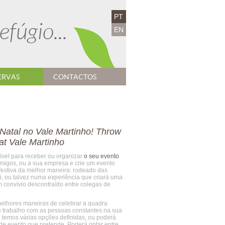
PT
EN
ERVAS
CONTACTOS
Natal no Vale Martinho!
Throw
at Vale Martinho
ível para receber ou organizar
o seu evento
amigos, ou a sua empresa e crie um evento
 festiva da melhor maneira: rodeado das
i, ou talvez numa experiência que criará uma
 convívio descontraído entre colegas de
elhores maneiras de celebrar a quadra
 de trabalho com as pessoas constantes na sua
, temos várias opções definidas, ou poderá
 de evento que pretende. Poderá optar entre