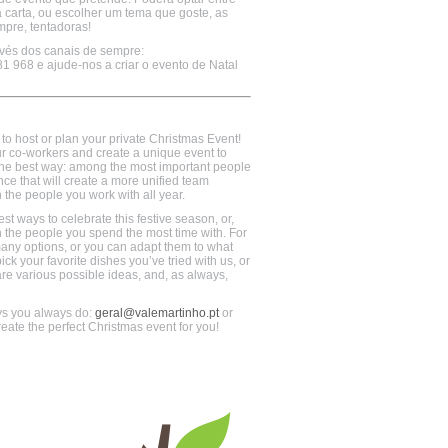
a carta, ou escolher um tema que goste, as
pre, tentadoras!
vés dos canais de sempre:
1 968 e ajude-nos a criar o evento de Natal
to host or plan your private Christmas Event!
our co-workers and create a unique event to
 the best way: among the most important people
nce that will create a more unified team
 the people you work with all year.
st ways to celebrate this festive season, or,
h the people you spend the most time with. For
any options, or you can adapt them to what
ck your favorite dishes you’ve tried with us, or
 are various possible ideas, and, as always,
ys you always do:
geral@valemartinho.pt
or
ate the perfect Christmas event for you!