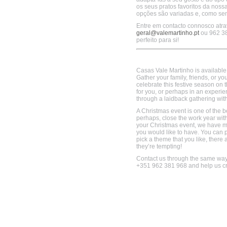
os seus pratos favoritos da noss
opções são variadas e, como sem
Entre em contacto connosco atra
geral@valemartinho.pt
ou 962 38
perfeito para si!
Casas Vale Martinho is available 
Gather your family, friends, or y
celebrate this festive season on
for you, or perhaps in an experie
through a laidback gathering with
A Christmas event is one of the be
perhaps, close the work year wit
your Christmas event, we have m
you would like to have. You can pi
pick a theme that you like, there
they’re tempting!
Contact us through the same wa
+351 962 381 968 and help us cre